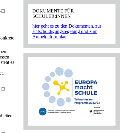
DOKUMENTE FÜR
SCHÜLER:INNEN
hier geht es zu den Dokumenten, zur
Entschuldigungsregelung und zum
Anmeldeformular
Konkrete
men.
assen
steht es
t.
e
rbeiten