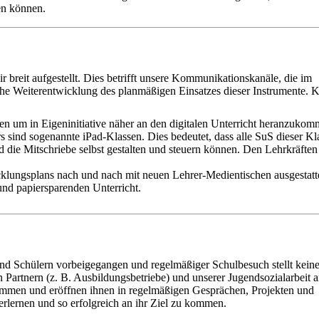
en können.
breit aufgestellt. Dies betrifft unsere Kommunikationskanäle, die im
he Weiterentwicklung des planmäßigen Einsatzes dieser Instrumente. 
n um in Eigeninitiative näher an den digitalen Unterricht heranzukom
 sind sogenannte iPad-Klassen. Dies bedeutet, dass alle SuS dieser Kl
d die Mitschriebe selbst gestalten und steuern können. Den Lehrkräften 
lungsplans nach und nach mit neuen Lehrer-Medientischen ausgestatte
 und papiersparenden Unterricht.
und Schülern vorbeigegangen und regelmäßiger Schulbesuch stellt kein
 Partnern (z. B. Ausbildungsbetriebe) und unserer Jugendsozialarbeit a
ammen und eröffnen ihnen in regelmäßigen Gesprächen, Projekten und
erlernen und so erfolgreich an ihr Ziel zu kommen.