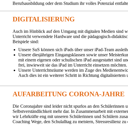
Berufsausbildung oder dem Studium ihr volles Potenzial entfalt
DIGITALISIERUNG
Auch im Hinblick auf den Umgang mit digitalen Medien sind wir 
Unterricht verwendete Hardware und die pädagogisch-didaktisc
Beispiele sind:
Unsere SuS können sich iPads über unser iPad-Team ausleihe
Unsere diesjährigen Eingangsklassen sowie unser Meisterkurs
mit einem eigenen oder schulischen iPad ausgestattet sind un
frei, inwieweit sie das iPad im Unterricht einsetzen möchten.
Unsere Unterrichtsräume werden im Zuge des Medienentwick
Auch dies ist ein weiterer Schritt in Richtung digitalisiertem
AUFARBEITUNG CORONA-JAHRE
Die Coronajahre sind leider nicht spurlos an den Schülerinnen 
Selbstverständlichkeit mehr dar. In Zusammenarbeit mit externen
wir Lehrkräfte eng mit unseren Schülerinnen und Schülern zus
Coaching Wege, den Schulalltag zu meistern, Stressresilienz zu 