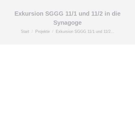
Exkursion SGGG 11/1 und 11/2 in die
Synagoge
Sie befinden sich hier:
Start
Projekte
Exkursion SGGG 11/1 und 11/2…